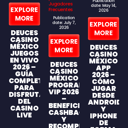
Publication
date: May 14,
EXPLORE
2026
MORE
Publication
date: July 7,
EXPLORE
2026
DEUCES
MORE
CASINO
EXPLORE
MÉXICO
DEUCES
MORE
JUEGOS
CASINO
EN VIVO
MÉXICO
DEUCES
2026 –
APP
CASINO
GUÍA
2026 –
MÉXICO
COMPLETA
CÓMO
PROGRAMA
PARA
JUGAR
VIP 2026
DISFRUTAR
DESDE
–
DEL
ANDROID
BENEFICIOS,
CASINO
Y
CASHBACK
LIVE
IPHONE
Y
DE
RECOMPENSAS