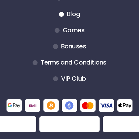
Blog
Games
Bonuses
Terms and Conditions
VIP Club