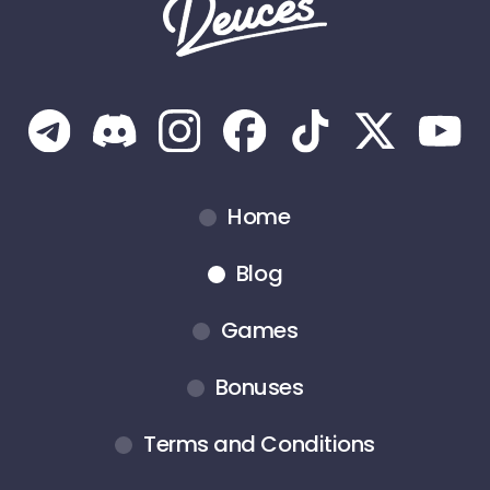
Home
Blog
Games
Bonuses
Terms and Conditions