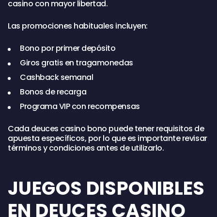
casino con mayor libertad.
Las promociones habituales incluyen:
Bono por primer depósito
Giros gratis en tragamonedas
Cashback semanal
Bonos de recarga
Programa VIP con recompensas
Cada deuces casino bono puede tener requisitos de
apuesta específicos, por lo que es importante revisar
términos y condiciones antes de utilizarlo.
JUEGOS DISPONIBLES
EN DEUCES CASINO